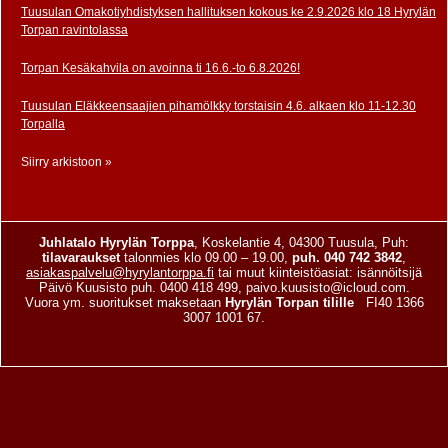
Tuusulan Omakotiyhdistyksen hallituksen kokous ke 2.9.2026 klo 18 Hyrylän
Torpan ravintolassa
Torpan Kesäkahvila on avoinna ti 16.6.-to 6.8.2026!
Tuusulan Eläkkeensaajien pihamölkky torstaisin 4.6. alkaen klo 11-12.30
Torpalla
Siirry arkistoon »
Juhlatalo Hyrylän Torppa
, Koskelantie 4, 04300 Tuusula, Puh:
tilavaraukset
talonmies klo 09.00 – 19.00,
puh. 040 742 3842
,
asiakaspalvelu@hyrylantorppa.fi
tai muut kiinteistöasiat: isännöitsijä
Päivö Kuusisto puh. 0400 418 499, paivo.kuusisto@icloud.com.
Vuora ym. suoritukset maksetaan
Hyrylän Torpan tilille
FI40 1366
3007 1001 67.