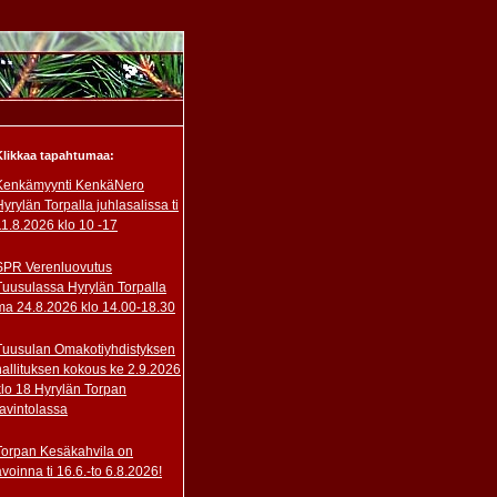
Klikkaa tapahtumaa:
Kenkämyynti KenkäNero
Hyrylän Torpalla juhlasalissa ti
11.8.2026 klo 10 -17
SPR Verenluovutus
Tuusulassa Hyrylän Torpalla
ma 24.8.2026 klo 14.00-18.30
Tuusulan Omakotiyhdistyksen
hallituksen kokous ke 2.9.2026
klo 18 Hyrylän Torpan
ravintolassa
Torpan Kesäkahvila on
avoinna ti 16.6.-to 6.8.2026!