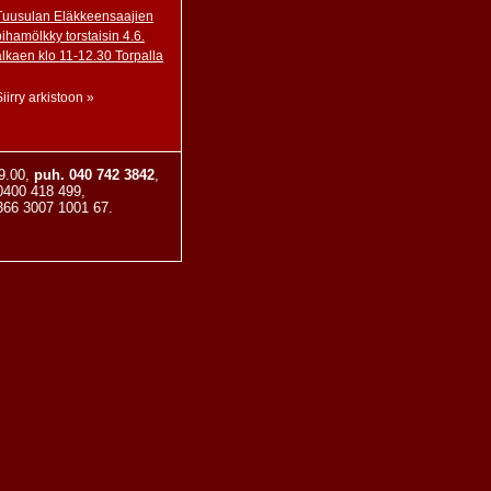
Tuusulan Eläkkeensaajien
pihamölkky torstaisin 4.6.
alkaen klo 11-12.30 Torpalla
Siirry arkistoon »
19.00,
puh. 040 742 3842
,
 0400 418 499,
66 3007 1001 67.