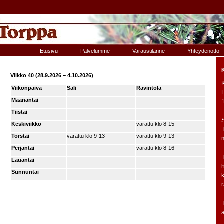
Etusivu
Palvelumme
Varaustilanne
Yhteydenotto
Viikko 40 (28.9.2026 – 4.10.2026)
Viikonpäivä
Sali
Ravintola
Maanantai
Tiistai
Keskiviikko
varattu klo 8-15
Torstai
varattu klo 9-13
varattu klo 9-13
Perjantai
varattu klo 8-16
Lauantai
Sunnuntai