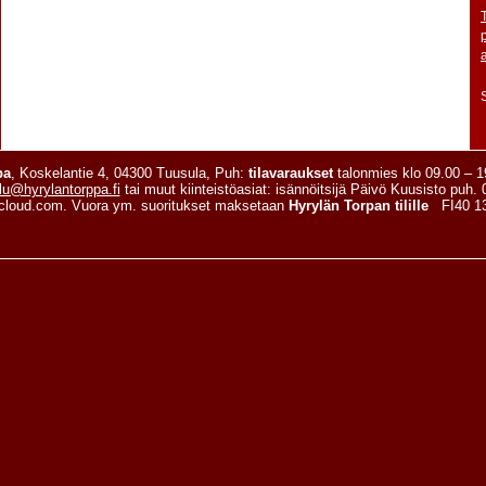
pa
, Koskelantie 4, 04300 Tuusula, Puh:
tilavaraukset
talonmies klo 09.00 – 
lu@hyrylantorppa.fi
tai muut kiinteistöasiat: isännöitsijä Päivö Kuusisto puh.
cloud.com. Vuora ym. suoritukset maksetaan
Hyrylän Torpan tilille
FI40 13