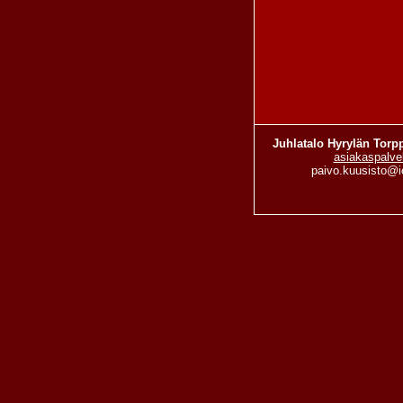
Juhlatalo Hyrylän Torp
asiakaspalve
paivo.kuusisto@i