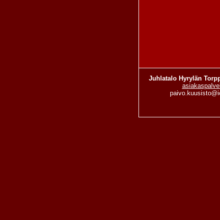
Juhlatalo Hyrylän Torp
asiakaspalve
paivo.kuusisto@i