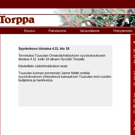
Etusivu
Palvelumme
Varaustilanne
Yhteydenotto
Syyskokous tiistaina 4.11. klo 18
Tervetuloa Tuusulan Omakotiyhdistyksen syyskokoukseen
tiistaina 4.11. kello 18 alkaen Hyrylän Torpalle.
Käsitellään sääntömääräiset asiat.
Tuusulan kunnan pormestari Janne Mellin esittää
syyskokouksen yhteydessä katsauksen Tuusulan ensi vuoden
budjetista ja hankkeista.