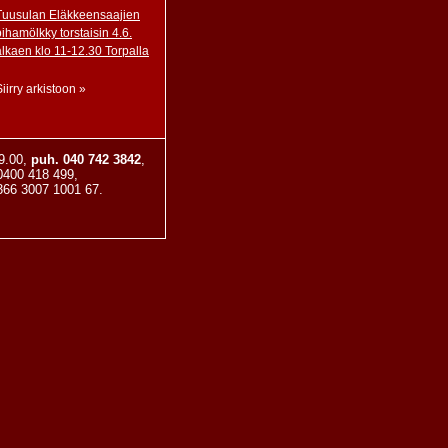
Tuusulan Eläkkeensaajien
pihamölkky torstaisin 4.6.
alkaen klo 11-12.30 Torpalla
Siirry arkistoon »
19.00,
puh. 040 742 3842
,
 0400 418 499,
66 3007 1001 67.