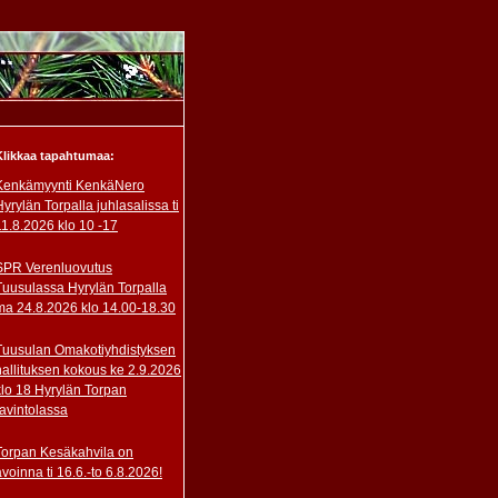
Klikkaa tapahtumaa:
Kenkämyynti KenkäNero
Hyrylän Torpalla juhlasalissa ti
11.8.2026 klo 10 -17
SPR Verenluovutus
Tuusulassa Hyrylän Torpalla
ma 24.8.2026 klo 14.00-18.30
Tuusulan Omakotiyhdistyksen
hallituksen kokous ke 2.9.2026
klo 18 Hyrylän Torpan
ravintolassa
Torpan Kesäkahvila on
avoinna ti 16.6.-to 6.8.2026!