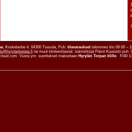
pa
, Koskelantie 4, 04300 Tuusula, Puh:
tilavaraukset
talonmies klo 09.00 – 
lu@hyrylantorppa.fi
tai muut kiinteistöasiat: isännöitsijä Päivö Kuusisto puh.
cloud.com. Vuora ym. suoritukset maksetaan
Hyrylän Torpan tilille
FI40 13